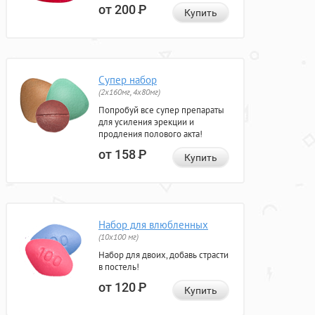
от 200
Р
Купить
Супер набор
(2х160мг, 4х80мг)
Попробуй все супер препараты
для усиления эрекции и
продления полового акта!
от 158
Р
Купить
Набор для влюбленных
(10х100 мг)
Набор для двоих, добавь страсти
в постель!
от 120
Р
Купить