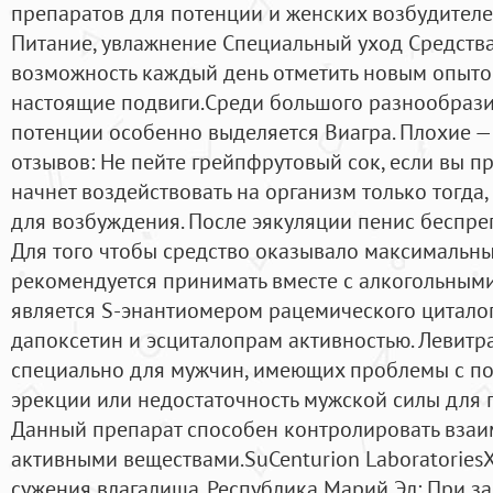
препаратов для потенции и женских возбудителе
Питание, увлажнение Специальный уход Средства 
возможность каждый день отметить новым опыто
настоящие подвиги.Среди большого разнообрази
потенции особенно выделяется Виагра. Плохие —
отзывов: Не пейте грейпфрутовый сок, если вы п
начнет воздействовать на организм только тогда,
для возбуждения. После эякуляции пенис беспре
Для того чтобы средство оказывало максимальны
рекомендуется принимать вместе с алкогольным
является S-энантиомером рацемического цитало
дапоксетин и эсциталопрам активностью. Левитра
специально для мужчин, имеющих проблемы с по
эрекции или недостаточность мужской силы для 
Данный препарат способен контролировать взаи
активными веществами.SuCenturion LaboratoriesX
сужения влагалища. Республика Марий Эл: При з