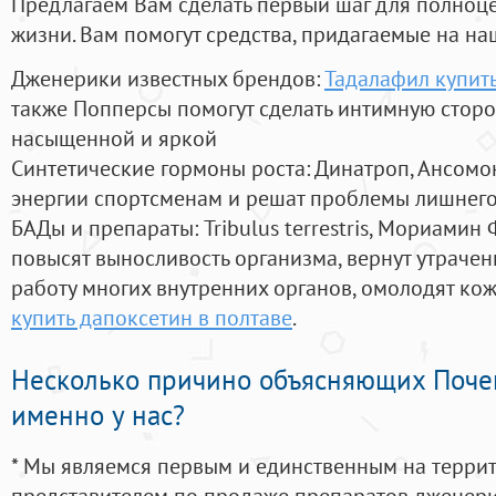
Предлагаем Вам сделать первый шаг для полноц
жизни. Вам помогут средства, придагаемые на на
Дженерики известных брендов:
Тадалафил купит
также Попперсы помогут сделать интимную стор
насыщенной и яркой
Синтетические гормоны роста
: Динатроп, Ансомо
энергии спортсменам и решат проблемы лишнего
БАДы и препараты:
Tribulus terrestris, Мориамин
повысят выносливость организма, вернут утрачен
работу многих внутренних органов, омолодят кожу
купить дапоксетин в полтаве
.
Несколько причино объясняющих Поче
именно у нас?
* Мы являемся первым и единственным на терри
представителем по продаже препаратов дженер