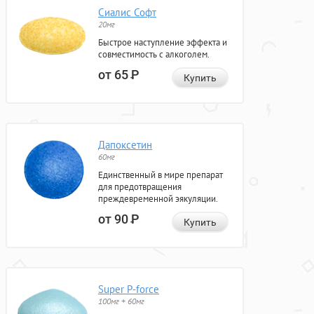
Сиалис Софт
20мг
Быстрое наступление эффекта и
совместимость с алкоголем.
от 65
Р
Купить
Дапоксетин
60мг
Единственный в мире препарат
для предотвращения
преждевременной эякуляции.
от 90
Р
Купить
Super P-force
100мг + 60мг