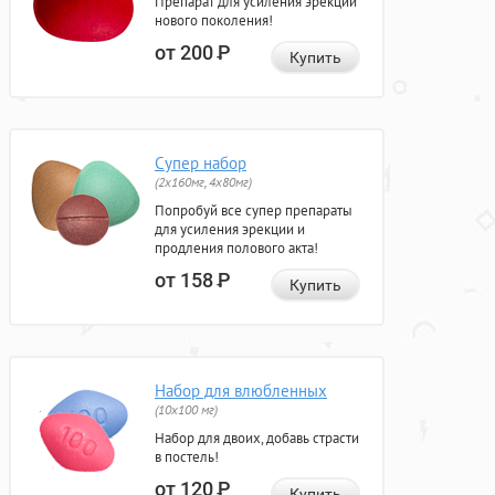
Препарат для усиления эрекции
нового поколения!
от 200
Р
Купить
Супер набор
(2х160мг, 4х80мг)
Попробуй все супер препараты
для усиления эрекции и
продления полового акта!
от 158
Р
Купить
Набор для влюбленных
(10х100 мг)
Набор для двоих, добавь страсти
в постель!
от 120
Р
Купить