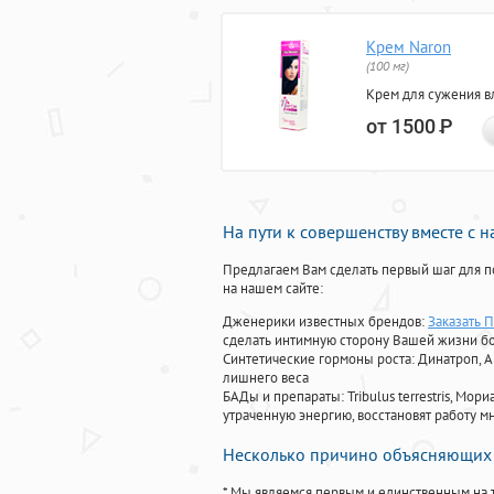
Крем Naron
(100 мг)
Крем для сужения в
от 1500
Р
На пути к совершенству вместе с 
Предлагаем Вам сделать первый шаг для п
на нашем сайте:
Дженерики известных брендов:
Заказать 
сделать интимную сторону Вашей жизни б
Синтетические гормоны роста
: Динатроп, 
лишнего веса
БАДы и препараты:
Tribulus terrestris, М
утраченную энергию, восстановят работу мн
Несколько причино объясняющих 
* Мы являемся первым и единственным на 