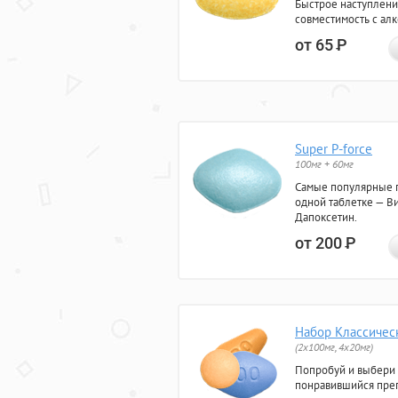
Быстрое наступлени
совместимость с ал
от 65
Р
Super P-force
100мг + 60мг
Самые популярные 
одной таблетке — Ви
Дапоксетин.
от 200
Р
Набор Классичес
(2x100мг, 4x20мг)
Попробуй и выбери
понравившийся преп