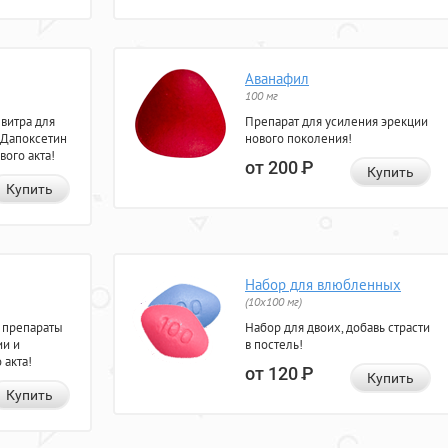
Аванафил
100 мг
евитра для
Препарат для усиления эрекции
 Дапоксетин
нового поколения!
вого акта!
от 200
Р
Купить
Купить
Набор для влюбленных
(10х100 мг)
 препараты
Набор для двоих, добавь страсти
ии и
в постель!
 акта!
от 120
Р
Купить
Купить