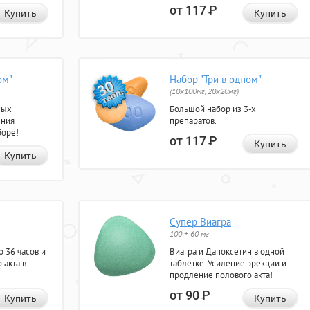
от 117
Р
Купить
Купить
ом"
Набор "Три в одном"
(10x100мг, 20x20мг)
ных
Большой набор из 3-х
ения
препаратов.
боре!
от 117
Р
Купить
Купить
Супер Виагра
100 + 60 мг
 36 часов и
Виагра и Дапоксетин в одной
 акта в
таблетке. Усиление эрекции и
продление полового акта!
от 90
Р
Купить
Купить