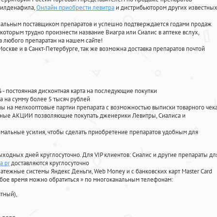
 силденафила
,
Онлайн приобрести левитра
и дистрибьютором других известны
циальным поставщиком препаратов и успешно подтверждается годами продаж
 которым трудно произнести название Виагра или Сиалис в аптеке вслух,
 любого препаратан на нашем сайте!
Москве и в Санкт-Петербурге, так же возможна доставка препаратов почтой
%
- постоянная дисконтная карта на последующие покупки
а на сумму более 5 тысяч рублей
 на мелкооптовые партии препарата с возможностью выписки товарного чек
личные АКЦИИ позволяющие покупать дженерики Левитры, Сиалиса и
мальные усилия, чтобы сделать приобретение препаратов удобным для
ыходных дней круглосуточно. Для VIP клиентов: Сиалис и другие препараты дл
а pr
доставляются круглосуточно
атежные системы Яндекс Деньги, Web Money и с банковских карт Master Card
юбое время можно обратиться
»
по многоканальным телефонам:
тный),