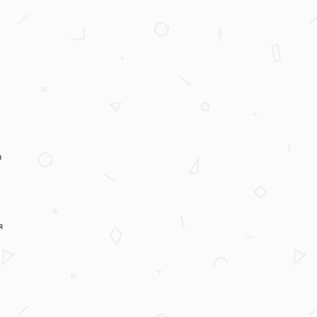
х
а
я