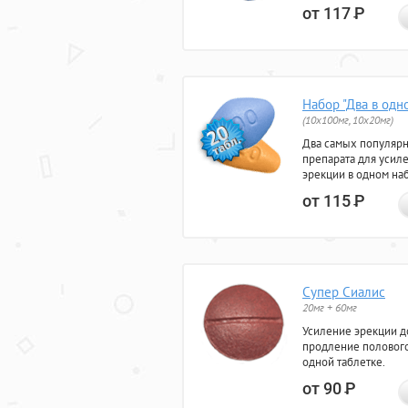
от 117
Р
Набор "Два в одн
(10x100мг, 10x20мг)
Два самых популяр
препарата для усил
эрекции в одном на
от 115
Р
Супер Сиалис
20мг + 60мг
Усиление эрекции до
продление полового
одной таблетке.
от 90
Р