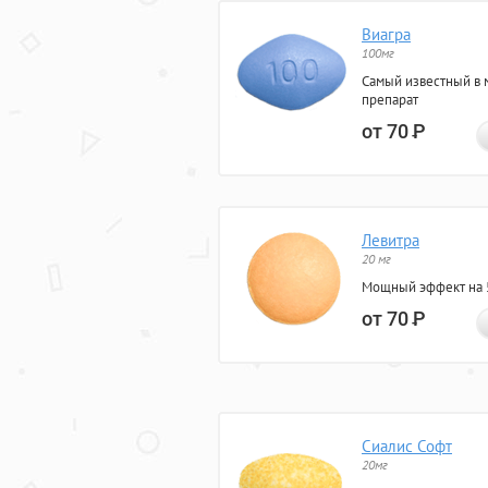
Виагра
100мг
Самый известный в 
препарат
от 70
Р
Левитра
20 мг
Мощный эффект на 5
от 70
Р
Сиалис Софт
20мг