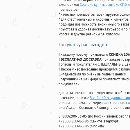
дженериков
Сеалекс купить в аптеке СПб
,
препаратов
* качество препаратов гарантируется офи
* для стестинельных и скромных клиентов,
подойдет возможность анонимныого заказа
* быстрая и удобная доставка курьером по 
России в другие регионы 1м классом
Покупать у нас выгодно
! каждому новому покупателю
СКИДКА 10
!
БЕСПЛАТНАЯ ДОСТАВКА
при заказе товар
! оптовым покупателям СПЕЦИАЛЬНЫЕ цены
! так же у нас постоянно проводятся раз
Силденафила по очень выгодным ценам!
Cотрудники нашей фирмы прилагают макси
покупателей
доставка препаратов осуществляется без в
потенции, а так же
В себе 60 мг дапоксетин
оплата принимаются через электронные пл
или Visa для бесплатной консультации в л
8
(800
)200-86-85
(
по России звонок беспла
+7
(800
)200-86-85
(
Санкт-Петербург)
+7
(800
)200-86-85
(
Москва)