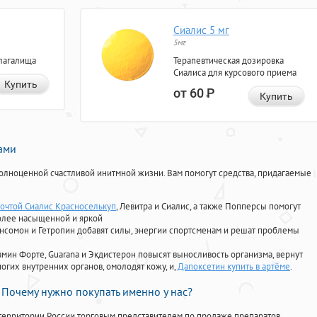
Сиалис 5 мг
5мг
лагалища
Терапевтическая дозировка
Сиалиса для курсового приема
Купить
от 60
Р
Купить
нами
олноценной счастливой инитмной жизни. Вам помогут средства, придагаемые
Почтой Сиалис Красноселькуп
, Левитра и Сиалис, а также Попперсы помогут
олее насыщенной и яркой
Ансомон и Гетропин добавят силы, энергии спортсменам и решат проблемы
ориамин Форте, Guarana и Экдистерон повысят выносливость организма, вернут
огих внутренних органов, омолодят кожу, и,
Дапоксетин купить в артёме
.
Почему нужно покупать именно у нас?
территории России торговым представителем по продаже препаратов