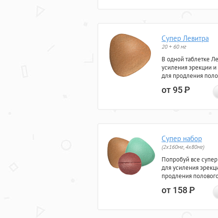
Супер Левитра
20 + 60 мг
В одной таблетке Л
усиления эрекции и
для продления поло
от 95
Р
Супер набор
(2х160мг, 4х80мг)
Попробуй все супер
для усиления эрекц
продления полового
от 158
Р