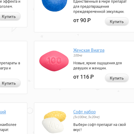
е эффекта и
Единственный в мире препарат
коголем.
для предотвращения
преждевременной эякуляции.
Купить
от 90
Р
Купить
Женская Виагра
100мг
препараты в
Новые, яркие ощущения для
агра и
девушек и женщин.
от 116
Р
Купить
Купить
кий
Софт набор
(3x100мг, 3x20мг)
 наиболее
Выбери софт-препарат на свой
арат.
вкус!