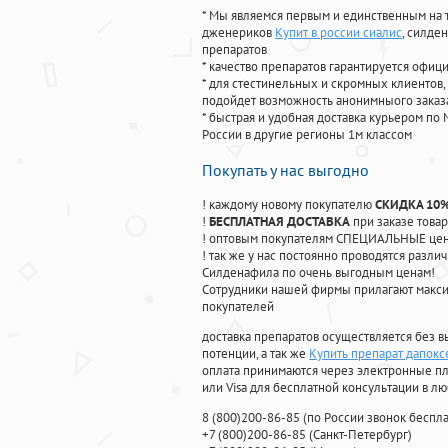
* Мы являемся первым и единственным на 
дженериков
Купит в россии сиалис
, силде
препаратов
* качество препаратов гарантируется офи
* для стестинельных и скромных клиентов,
подойдет возможность анонимныого заказа
* быстрая и удобная доставка курьером по 
России в другие регионы 1м классом
Покупать у нас выгодно
! каждому новому покупателю
СКИДКА 10
!
БЕСПЛАТНАЯ ДОСТАВКА
при заказе товар
! оптовым покупателям СПЕЦИАЛЬНЫЕ цены
! так же у нас постоянно проводятся раз
Силденафила по очень выгодным ценам!
Cотрудники нашей фирмы прилагают макси
покупателей
доставка препаратов осуществляется без в
потенции, а так же
Купить препарат дапокс
оплата принимаются через электронные пл
или Visa для бесплатной консультации в л
8
(800
)200-86-85
(
по России звонок беспла
+7
(800
)200-86-85
(
Санкт-Петербург)