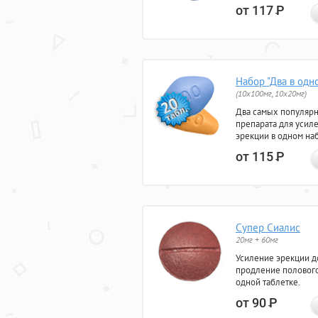
от 117
Р
Набор "Два в одн
(10x100мг, 10x20мг)
Два самых популяр
препарата для усил
эрекции в одном на
от 115
Р
Супер Сиалис
20мг + 60мг
Усиление эрекции до
продление полового
одной таблетке.
от 90
Р