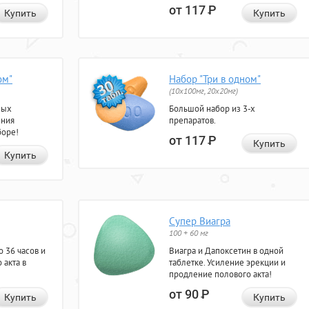
от 117
Р
Купить
Купить
ом"
Набор "Три в одном"
(10x100мг, 20x20мг)
ных
Большой набор из 3-х
ения
препаратов.
боре!
от 117
Р
Купить
Купить
Супер Виагра
100 + 60 мг
 36 часов и
Виагра и Дапоксетин в одной
 акта в
таблетке. Усиление эрекции и
продление полового акта!
от 90
Р
Купить
Купить