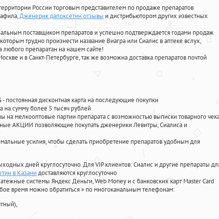
территории России торговым представителем по продаже препаратов
нафила
,
Дженерик дапоксетин отзывы
и дистрибьютором других известных
циальным поставщиком препаратов и успешно подтверждается годами продаж
 которым трудно произнести название Виагра или Сиалис в аптеке вслух,
 любого препаратан на нашем сайте!
Москве и в Санкт-Петербурге, так же возможна доставка препаратов почтой
%
- постоянная дисконтная карта на последующие покупки
а на сумму более 5 тысяч рублей
 на мелкооптовые партии препарата с возможностью выписки товарного чек
личные АКЦИИ позволяющие покупать дженерики Левитры, Сиалиса и
мальные усилия, чтобы сделать приобретение препаратов удобным для
ыходных дней круглосуточно. Для VIP клиентов: Сиалис и другие препараты дл
етин в Казани
доставляются круглосуточно
атежные системы Яндекс Деньги, Web Money и с банковских карт Master Card
юбое время можно обратиться
»
по многоканальным телефонам:
тный),