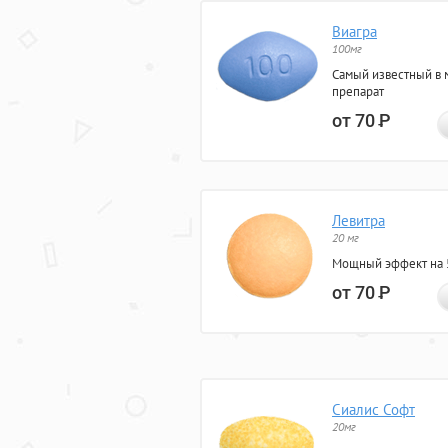
Виагра
100мг
Самый известный в 
препарат
от 70
Р
Левитра
20 мг
Мощный эффект на 5
от 70
Р
Сиалис Софт
20мг