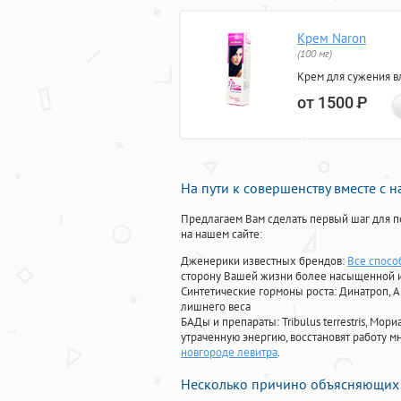
Крем Naron
(100 мг)
Крем для сужения в
от 1500
Р
На пути к совершенству вместе с 
Предлагаем Вам сделать первый шаг для п
на нашем сайте:
Дженерики известных брендов:
Все спосо
сторону Вашей жизни более насыщенной 
Синтетические гормоны роста
: Динатроп, 
лишнего веса
БАДы и препараты:
Tribulus terrestris, М
утраченную энергию, восстановят работу мн
новгороде левитра
.
Несколько причино объясняющих 