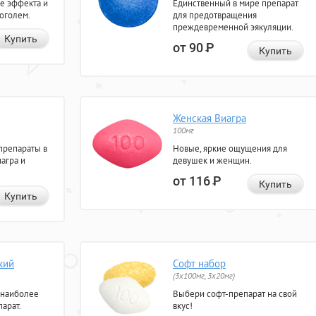
е эффекта и
Единственный в мире препарат
коголем.
для предотвращения
преждевременной эякуляции.
Купить
от 90
Р
Купить
Женская Виагра
100мг
препараты в
Новые, яркие ощущения для
агра и
девушек и женщин.
от 116
Р
Купить
Купить
кий
Софт набор
(3x100мг, 3x20мг)
 наиболее
Выбери софт-препарат на свой
арат.
вкус!