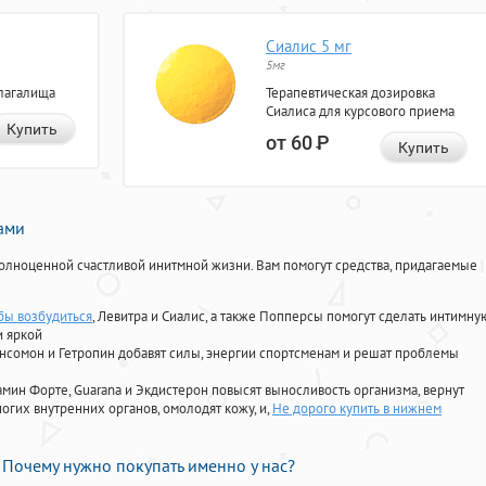
Сиалис 5 мг
5мг
лагалища
Терапевтическая дозировка
Сиалиса для курсового приема
Купить
от 60
Р
Купить
нами
олноценной счастливой инитмной жизни. Вам помогут средства, придагаемые
бы возбудиться
, Левитра и Сиалис, а также Попперсы помогут сделать интимну
и яркой
Ансомон и Гетропин добавят силы, энергии спортсменам и решат проблемы
ориамин Форте, Guarana и Экдистерон повысят выносливость организма, вернут
огих внутренних органов, омолодят кожу, и,
Не дорого купить в нижнем
Почему нужно покупать именно у нас?