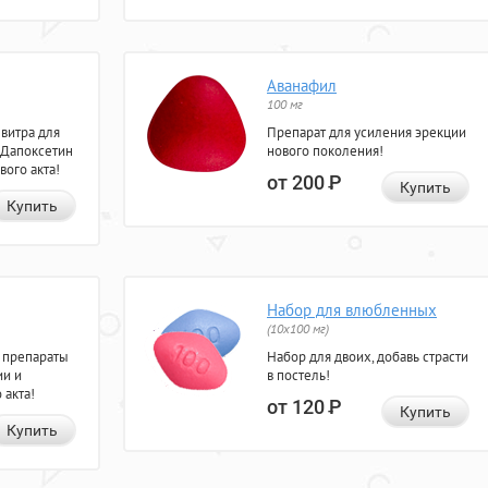
Аванафил
100 мг
евитра для
Препарат для усиления эрекции
 Дапоксетин
нового поколения!
вого акта!
от 200
Р
Купить
Купить
Набор для влюбленных
(10х100 мг)
 препараты
Набор для двоих, добавь страсти
ии и
в постель!
 акта!
от 120
Р
Купить
Купить