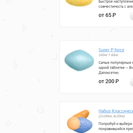
Быстрое наступлени
совместимость с ал
от 65
Р
Super P-force
100мг + 60мг
Самые популярные 
одной таблетке — Ви
Дапоксетин.
от 200
Р
Набор Классичес
(2x100мг, 4x20мг)
Попробуй и выбери
понравившийся преп