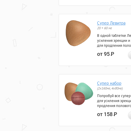
Супер Левитра
20 + 60 мг
В одной таблетке Л
усиления эрекции и
для продления поло
от 95
Р
Супер набор
(2х160мг, 4х80мг)
Попробуй все супер
для усиления эрекц
продления полового
от 158
Р