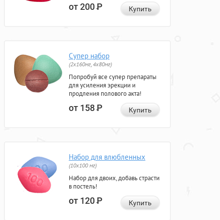
от 200
Р
Купить
Супер набор
(2х160мг, 4х80мг)
Попробуй все супер препараты
для усиления эрекции и
продления полового акта!
от 158
Р
Купить
Набор для влюбленных
(10х100 мг)
Набор для двоих, добавь страсти
в постель!
от 120
Р
Купить