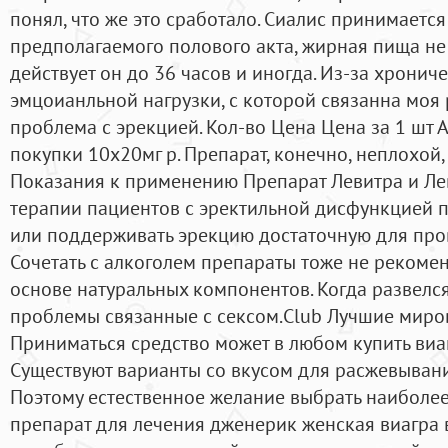
понял, что же это сработало. Сиалис принимается
предполагаемого полового акта, жирная пища не в
действует он до 36 часов и иногда. Из-за хронич
эмцоианльной нагрузки, с которой связанна моя 
проблема с эрекцией. Кол-во Цена Цена за 1 шт
покупки 10x20мг р. Препарат, конечно, неплохой,
Показания к применению Препарат Левитра и Ле
терапии пациентов с эректильной дисфункцией 
или поддерживать эрекцию достаточную для пров
Сочетать с алкоголем препараты тоже не рекомен
основе натуральных компонентов. Когда развелся
проблемы связанные с сексом.Club Лучшие миро
Приниматься средство может в любом купить виагр
Существуют варианты со вкусом для расжевывания -
Поэтому естественное желание выбрать наиболе
препарат для лечения дженерик женская виагра в