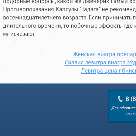
подобные вопросы, какой же дженерик самый х
Противопоказания Капсулы "Тадага" не рекомен
восемнадцатилетнего возраста. Если принимать 
длительного времени, то побочные эффекты где 
мг исчезают.
Женская виагра препа
Сиалис левитра виагра М
Левитра цена г бийс