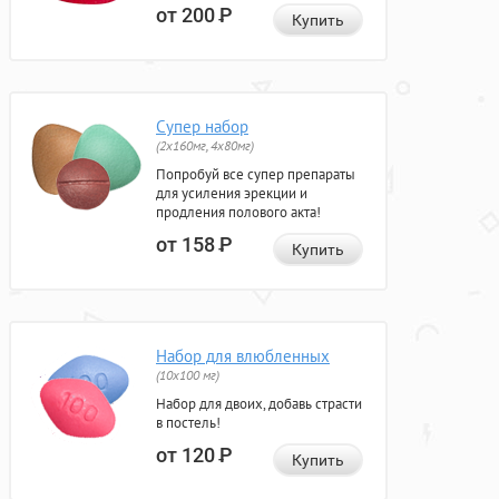
от 200
Р
Купить
Супер набор
(2х160мг, 4х80мг)
Попробуй все супер препараты
для усиления эрекции и
продления полового акта!
от 158
Р
Купить
Набор для влюбленных
(10х100 мг)
Набор для двоих, добавь страсти
в постель!
от 120
Р
Купить