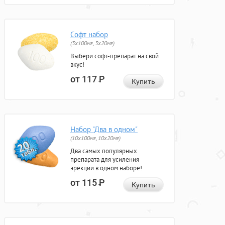
Софт набор
(3x100мг, 3x20мг)
Выбери софт-препарат на свой
вкус!
от 117
Р
Купить
Набор "Два в одном"
(10x100мг, 10x20мг)
Два самых популярных
препарата для усиления
эрекции в одном наборе!
от 115
Р
Купить