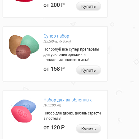
от 200
Р
Купить
Супер набор
(2х160мг, 4х80мг)
Попробуй все супер препараты
для усиления эрекции и
продления полового акта!
от 158
Р
Купить
Набор для влюбленных
(10х100 мг)
Набор для двоих, добавь страсти
в постель!
от 120
Р
Купить