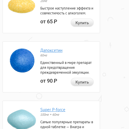
20мг
Быстрое наступление эффекта и
совместимость с алкоголем.
от 65
Р
Купить
Дапоксетин
60мг
Единственный в мире препарат
для предотвращения
преждевременной эякуляции.
от 90
Р
Купить
Super P-force
100мг + 60мг
Самые популярные препараты в
одной таблетке — Виагра и