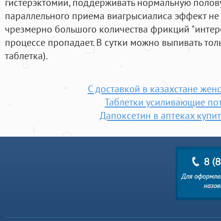
гистерэктомии, поддерживать нормальную полову
параллельного приема виагрысиалиса эффект не с
чрезмерно большого количества фрикций "интер
процессе пропадает. В сутки можно выпивать тол
таблетка).
С доставкой в казахстане жен
Таблетки усиливающие по
Дапоксетин в аптеках купит