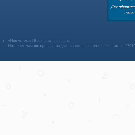
«Моя Аптека» | Все права защищены
Интернет-магазин препаратов для повышения потенции “Моя аптека” 201