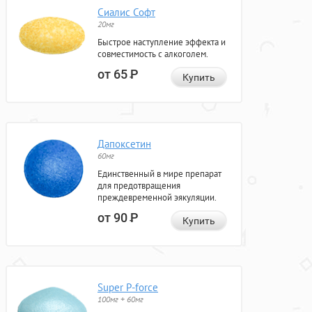
Сиалис Софт
20мг
Быстрое наступление эффекта и
совместимость с алкоголем.
от 65
Р
Купить
Дапоксетин
60мг
Единственный в мире препарат
для предотвращения
преждевременной эякуляции.
от 90
Р
Купить
Super P-force
100мг + 60мг