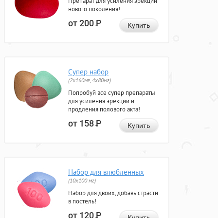
Препарат для усиления эрекции
нового поколения!
от 200
Р
Купить
Супер набор
(2х160мг, 4х80мг)
Попробуй все супер препараты
для усиления эрекции и
продления полового акта!
от 158
Р
Купить
Набор для влюбленных
(10х100 мг)
Набор для двоих, добавь страсти
в постель!
от 120
Р
Купить