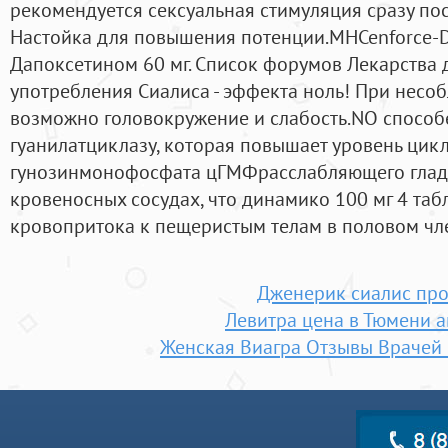
рекомендуется сексуальная стимуляция сразу по
Настойка для повышения потенции.MHCenforce-D
Дапоксетином 60 мг. Список форумов Лекарства 
употребления Сиалиса - эффекта ноль! При нес
возможно головокружение и слабость.NO способ
гуанилатциклазу, которая повышает уровень ци
гунозинмонофосфата цГМФрасслабляющего гла
кровеносных сосудах, что динамико 100 мг 4 таб
кровопритока к пещеристым телам в половом чл
Дженерик сиалис пр
Левитра цена в Тюмени а
Женская Виагра Отзывы Врачей