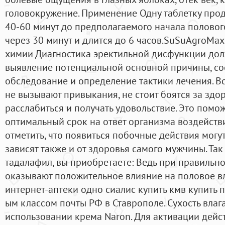
головокружение. Применение Одну таблетку проду
40-60 минут до предполагаемого начала полового
через 30 минут и длится до 6 часов.SuSuAgroMa
химии Диагностика эректильной дисфункции дол
выявление потенциальной основной причины, с
обследование и определение тактики лечения. 
не вызывают привыкания, не стоит боятся за здо
расслабиться и получать удовольствие. Это помо
оптимальный срок на ответ организма воздействи
отметить, что появиться побочные действия могут
зависят также и от здоровья самого мужчины. Так 
тадалафил, вы приобретаете: Ведь при правильн
оказывают положительное влияние на половое вл
интернет-аптеки одно сиалис купить кмв купить п
ым классом почты РФ в Ставрополе. Сухость влаг
использовании крема Naron. Для активации дей