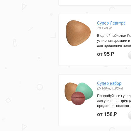
Супер Левитра
20 + 60 мг
В одной таблетке Л
усиления эрекции и
для продления поло
от 95
Р
Супер набор
(2х160мг, 4х80мг)
Попробуй все супер
для усиления эрекц
продления полового
от 158
Р