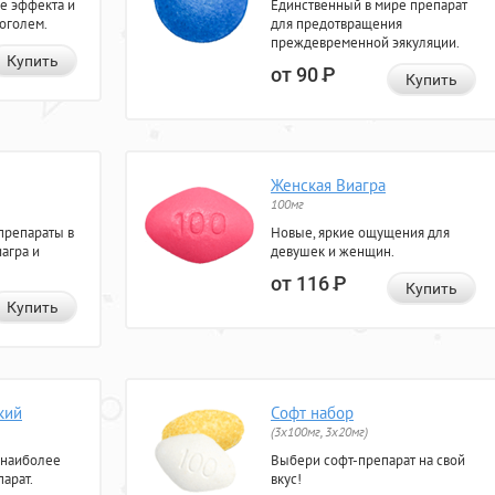
е эффекта и
Единственный в мире препарат
коголем.
для предотвращения
преждевременной эякуляции.
Купить
от 90
Р
Купить
Женская Виагра
100мг
препараты в
Новые, яркие ощущения для
агра и
девушек и женщин.
от 116
Р
Купить
Купить
кий
Софт набор
(3x100мг, 3x20мг)
 наиболее
Выбери софт-препарат на свой
арат.
вкус!