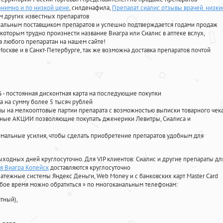
онимно и по низкой цене
, силденафила
,
Препарат сиалис отзывы врачей. низки
м других известных препаратов
циальным поставщиком препаратов и успешно подтверждается годами продаж
 которым трудно произнести название Виагра или Сиалис в аптеке вслух,
 любого препаратан на нашем сайте!
Москве и в Санкт-Петербурге, так же возможна доставка препаратов почтой
%
- постоянная дисконтная карта на последующие покупки
а на сумму более 5 тысяч рублей
 на мелкооптовые партии препарата с возможностью выписки товарного чек
личные АКЦИИ позволяющие покупать дженерики Левитры, Сиалиса и
мальные усилия, чтобы сделать приобретение препаратов удобным для
ыходных дней круглосуточно. Для VIP клиентов: Сиалис и другие препараты дл
я Виагра Копейск
доставляются круглосуточно
атежные системы Яндекс Деньги, Web Money и с банковских карт Master Card
юбое время можно обратиться
»
по многоканальным телефонам:
тный),