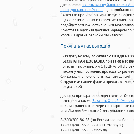
дженериков
Купить виагру йошкар ола. Ан
цены, доставка по России
и дистрибьюторо
* качество препаратов гарантируется офи
* для стестинельных и скромных клиентов,
подойдет возможность анонимныого заказа
* быстрая и удобная доставка курьером по 
России в другие регионы 1м классом
Покупать у нас выгодно
! каждому новому покупателю
СКИДКА 10
!
БЕСПЛАТНАЯ ДОСТАВКА
при заказе товар
! оптовым покупателям СПЕЦИАЛЬНЫЕ цены
! так же у нас постоянно проводятся раз
Силденафила по очень выгодным ценам!
Cотрудники нашей фирмы прилагают макси
покупателей
доставка препаратов осуществляется без в
потенции, а так же
Заказать Онлайн Женска
оплата принимаются через электронные пл
или Visa для бесплатной консультации в л
8
(800
)200-86-85
(
по России звонок беспла
+7
(800
)200-86-85
(
Санкт-Петербург)
+7
(800
)200-86-85
(
Москва)