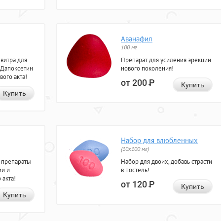
Аванафил
100 мг
евитра для
Препарат для усиления эрекции
 Дапоксетин
нового поколения!
вого акта!
от 200
Р
Купить
Купить
Набор для влюбленных
(10х100 мг)
 препараты
Набор для двоих, добавь страсти
ии и
в постель!
 акта!
от 120
Р
Купить
Купить