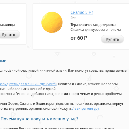
Сиалис 5 мг
5мг
лагалища
Терапевтическая дозировка
Сиалиса для курсового приема
Купить
от 60
Р
Купить
нами
олноценной счастливой инитмной жизни. Вам помогут средства, придагаемые
озбудитель для женщин где купить
, Левитра и Сиалис, а также Попперсы
 жизни более насыщенной и яркой
Ансомон и Гетропин добавят силы, энергии спортсменам и решат проблемы
ориамин Форте, Guarana и Экдистерон повысят выносливость организма, вернут
огих внутренних органов, омолодят кожу, и,
Левитра кенгуру
.
Почему нужно покупать именно у нас?
территории России торговым представителем по продаже препаратов