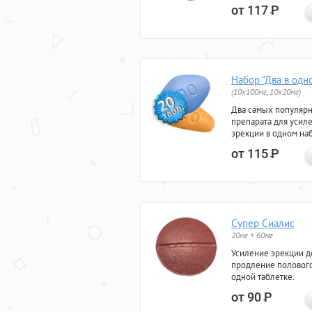
от 117
Р
Набор "Два в одн
(10x100мг, 10x20мг)
Два самых популяр
препарата для усил
эрекции в одном на
от 115
Р
Супер Сиалис
20мг + 60мг
Усиление эрекции до
продление полового
одной таблетке.
от 90
Р