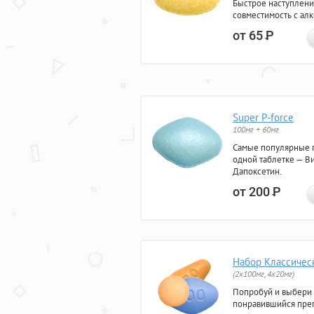
Быстрое наступлени
совместимость с ал
от 65
Р
Super P-force
100мг + 60мг
Самые популярные 
одной таблетке — Ви
Дапоксетин.
от 200
Р
Набор Классичес
(2x100мг, 4x20мг)
Попробуй и выбери
понравившийся преп