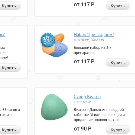
от 117
Р
Купить
Купить
ом"
Набор "Три в одном"
(10x100мг, 20x20мг)
ных
Большой набор из 3-х
ения
препаратов.
боре!
от 117
Р
Купить
Купить
Супер Виагра
100 + 60 мг
 36 часов и
Виагра и Дапоксетин в одной
 акта в
таблетке. Усиление эрекции и
продление полового акта!
от 90
Р
Купить
Купить