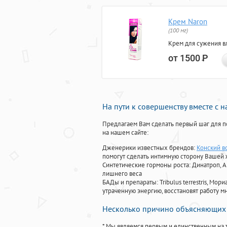
Крем Naron
(100 мг)
Крем для сужения в
от 1500
Р
На пути к совершенству вместе с 
Предлагаем Вам сделать первый шаг для п
на нашем сайте:
Дженерики известных брендов:
Конский в
помогут сделать интимную сторону Вашей
Синтетические гормоны роста
: Динатроп, 
лишнего веса
БАДы и препараты:
Tribulus terrestris, М
утраченную энергию, восстановят работу мн
Несколько причино объясняющих 
* Мы являемся первым и единственным на 