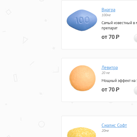
Виагра
100мг
Самый известный в 
препарат
от 70
Р
Левитра
20 мг
Мощный эффект на 5
от 70
Р
Сиалис Софт
20мг