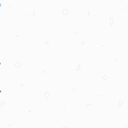
е
а
я