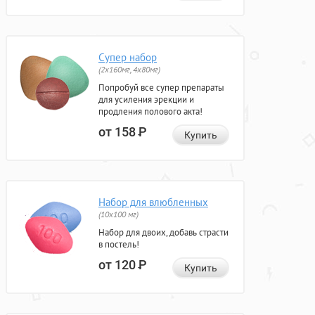
Супер набор
(2х160мг, 4х80мг)
Попробуй все супер препараты
для усиления эрекции и
продления полового акта!
от 158
Р
Купить
Набор для влюбленных
(10х100 мг)
Набор для двоих, добавь страсти
в постель!
от 120
Р
Купить