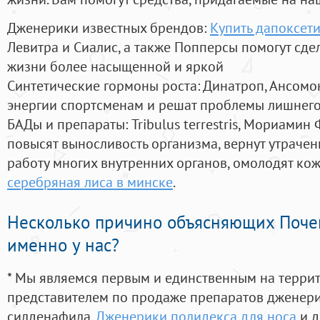
Дженерики известных брендов:
Купить дапоксети
Левитра и Сиалис, а также Попперсы помогут сд
жизни более насыщенной и яркой
Синтетические гормоны роста
: Динатроп, Ансомо
энергии спортсменам и решат проблемы лишнего
БАДы и препараты:
Tribulus terrestris, Мориамин
повысят выносливость организма, вернут утрачен
работу многих внутренних органов, омолодят кожу
серебряная лиса в минске
.
Несколько причино объясняющих Поче
именно у нас?
* Мы являемся первым и единственным на терри
представителем по продаже препаратов дженер
силденафила
,
Дженерики полидекса для носа
и д