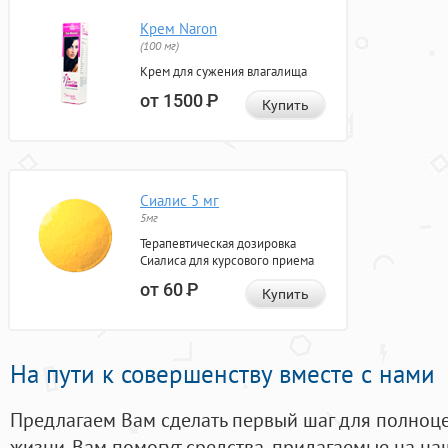
Крем Naron
(100 мг)
Крем для сужения влагалища
от 1500
Р
Купить
Сиалис 5 мг
5мг
Терапевтическая дозировка
Сиалиса для курсового приема
от 60
Р
Купить
На пути к совершенству вместе с нами
Предлагаем Вам сделать первый шаг для полноц
жизни. Вам помогут средства, придагаемые на на