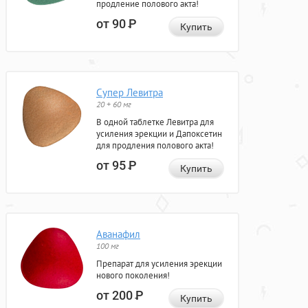
продление полового акта!
от 90
Р
Купить
Супер Левитра
20 + 60 мг
В одной таблетке Левитра для
усиления эрекции и Дапоксетин
для продления полового акта!
от 95
Р
Купить
Аванафил
100 мг
Препарат для усиления эрекции
нового поколения!
от 200
Р
Купить