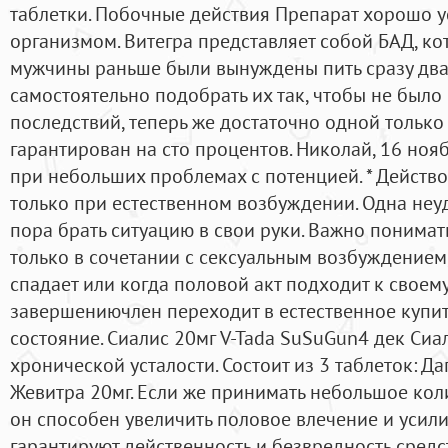
таблетки. Побочные действия Препарат хорошо у
организмом. Витегра представляет собой БАД, ко
мужчины раньше были вынуждены пить сразу два 
самостоятельно подобрать их так, чтобы не был
последствий, теперь же достаточно одной только
гарантирован на сто процентов. Николай, 16 но
при небольших проблемах с потенцией. * Действо
только при естественном возбуждении. Одна неуда
пора брать ситуацию в свои руки. Важно понимать
только в сочетании с сексуальным возбуждением,
спадает или когда половой акт подходит к своем
завершениючлен переходит в естественное купи
состояние. Сиалис 20мг V-Tada SuSuGun4 дек Си
хронической усталости. Состоит из 3 таблеток: Д
Жевитра 20мг. Если же принимать небольшое коли
он способен увеличить половое влечение и усили
гарантируют действенность и безвредность средст