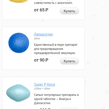
совместимость с алкоголем.
от 65
Р
Купить
Дапоксетин
60мг
Единственный в мире препарат
для предотвращения
преждевременной эякуляции.
от 90
Р
Купить
Super P-force
100мг + 60мг
Самые популярные препараты в
одной таблетке — Виагра и
Дапоксетин.