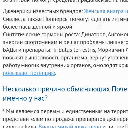
Дженерики известных брендов:
Женская виагра 
Сиалис, а также Попперсы помогут сделать инти
более насыщенной и яркой
Синтетические гормоны роста
: Динатроп, Ансомо
энергии спортсменам и решат проблемы лишнего
БАДы и препараты:
Tribulus terrestris, Мориамин
повысят выносливость организма, вернут утрачен
работу многих внутренних органов, омолодят кожу
повышают потенцию
.
Несколько причино объясняющих Поче
именно у нас?
* Мы являемся первым и единственным на терри
представителем по продаже препаратов дженер
силденафила
,
Виагра михайловка цена
и дистриб