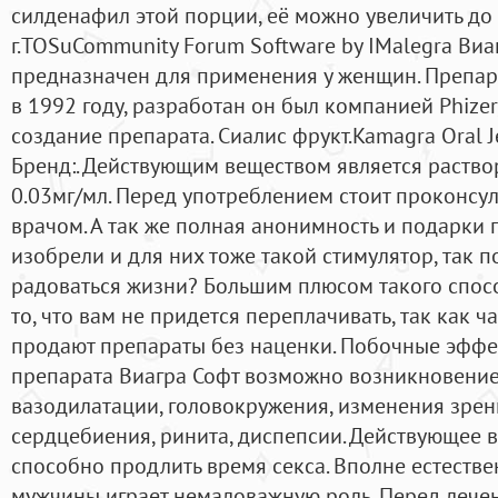
силденафил этой порции, её можно увеличить до 
г.TOSuCommunity Forum Software by IMalegra Виаг
предназначен для применения у женщин. Препар
в 1992 году, разработан он был компанией Phizer
создание препарата. Сиалис фрукт.Kamagra Oral J
Бренд:. Действующим веществом является раств
0.03мг/мл. Перед употреблением стоит проконсу
врачом. А так же полная анонимность и подарки 
изобрели и для них тоже такой стимулятор, так п
радоваться жизни? Большим плюсом такого спос
то, что вам не придется переплачивать, так как 
продают препараты без наценки. Побочные эфф
препарата Виагра Софт возможно возникновение
вазодилатации, головокружения, изменения зрен
сердцебиения, ринита, диспепсии. Действующее 
способно продлить время секса. Вполне естестве
мужчины играет немаловажную роль. Перед лечен