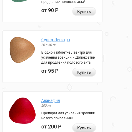
продление полового акта!
от 90
Р
Купить
Супер Левитра
20 + 60 мг
В одной таблетке Левитра для
усиления эрекции и Дапоксетин
для продления полового акта!
от 95
Р
Купить
Аванафил
100 мг
Препарат для усиления эрекции
нового поколения!
от 200
Р
Купить