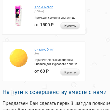
Крем Naron
(100 мг)
Крем для сужения влагалища
от 1500
Р
Купить
Сиалис 5 мг
5мг
Терапевтическая дозировка
Сиалиса для курсового приема
от 60
Р
Купить
На пути к совершенству вместе с нами
Предлагаем Вам сделать первый шаг для полноц
жизни. Вам помогут средства, придагаемые на на