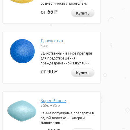
совместимость с алкоголем.
от 65
Р
Купить
Дапоксетин
60мг
Единственный в мире препарат
для предотвращения
преждевременной эякуляции.
от 90
Р
Купить
Super P-force
100мг + 60мг
Самые популярные препараты в
одной таблетке — Виагра и
Дапоксетин.