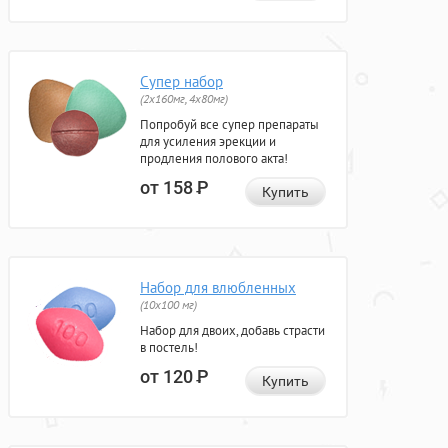
Супер набор
(2х160мг, 4х80мг)
Попробуй все супер препараты
для усиления эрекции и
продления полового акта!
от 158
Р
Купить
Набор для влюбленных
(10х100 мг)
Набор для двоих, добавь страсти
в постель!
от 120
Р
Купить