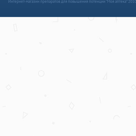
Интернет-магазин препаратов для повышения потенции “Моя аптека” 201