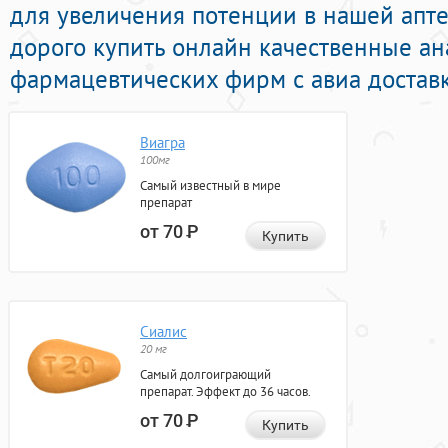
для увеличения потенции в нашей апте
дорого купить онлайн качественные а
фармацевтических фирм с авиа доставк
Виагра
100мг
Самый известный в мире
препарат
от 70
Р
Купить
Сиалис
20 мг
Самый долгоиграющий
препарат. Эффект до 36 часов.
от 70
Р
Купить