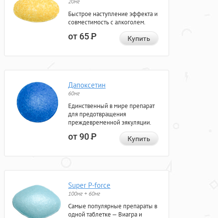
20мг
Быстрое наступление эффекта и
совместимость с алкоголем.
от 65
Р
Купить
Дапоксетин
60мг
Единственный в мире препарат
для предотвращения
преждевременной эякуляции.
от 90
Р
Купить
Super P-force
100мг + 60мг
Самые популярные препараты в
одной таблетке — Виагра и