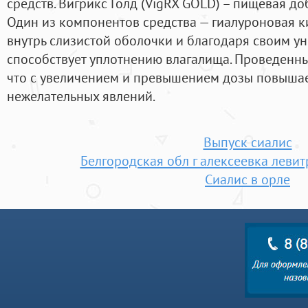
средств. Вигрикс Голд (VigRX GOLD) – пищевая до
Один из компонентов средства — гиалуроновая к
внутрь слизистой оболочки и благодаря своим у
способствует уплотнению влагалища. Проведенн
что с увеличением и превышением дозы повышае
нежелательных явлений.
Выпуск сиалис
Белгородская обл г алексеевка леви
Сиалис в орле