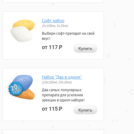
Софт набор
(3x100мг, 3x20мг)
Выбери софт-препарат на свой
вкус!
от 117
Р
Купить
Набор "Два в одном"
(10x100мг, 10x20мг)
Два самых популярных
препарата для усиления
эрекции в одном наборе!
от 115
Р
Купить