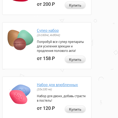
от 200
Р
Купить
Супер набор
(2х160мг, 4х80мг)
Попробуй все супер препараты
для усиления эрекции и
продления полового акта!
от 158
Р
Купить
Набор для влюбленных
(10х100 мг)
Набор для двоих, добавь страсти
в постель!
от 120
Р
Купить