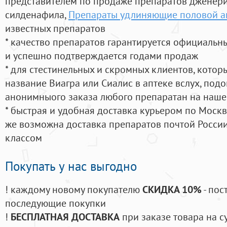
представителем по продаже препаратов дженер
силденафила
,
Препараты удлиняющие половой а
известных препаратов
* качество препаратов гарантируется официаль
и успешно подтверждается годами продаж
* для стестинельных и скромных клиентов, кото
название Виагра или Сиалис в аптеке вслух, под
анонимныого заказа любого препаратан на наше
* быстрая и удобная доставка курьером по Москве
же возможна доставка препаратов почтой России
классом
Покупать у нас выгодно
! каждому новому покупателю
СКИДКА 10%
- пос
последующие покупки
!
БЕСПЛАТНАЯ ДОСТАВКА
при заказе товара на с