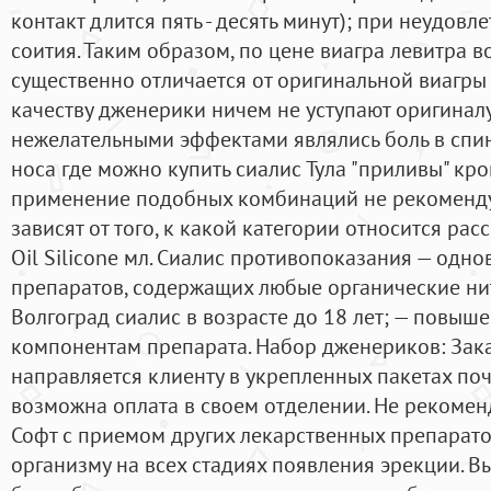
контакт длится пять - десять минут); при неудов
соития. Таким образом, по цене виагра левитра 
существенно отличается от оригинальной виагры 
качеству дженерики ничем не уступают оригинал
нежелательными эффектами являлись боль в спин
носа где можно купить сиалис Тула "приливы" кро
применение подобных комбинаций не рекоменду
зависят от того, к какой категории относится р
Oil Silicone мл. Сиалис противопоказания — од
препаратов, содержащих любые органические ни
Волгоград сиалис в возрасте до 18 лет; — повыше
компонентам препарата. Набор дженериков: Зак
направляется клиенту в укрепленных пакетах почт
возможна оплата в своем отделении. Не рекомен
Софт с приемом других лекарственных препарато
организму на всех стадиях появления эрекции. 