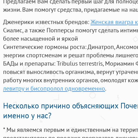
Предлагаем Вам сделать первый шаг для полноц
жизни. Вам помогут средства, придагаемые на на
Дженерики известных брендов:
Женская виагра 
Сиалис, а также Попперсы помогут сделать инти
более насыщенной и яркой
Синтетические гормоны роста
: Динатроп, Ансомо
энергии спортсменам и решат проблемы лишнего
БАДы и препараты:
Tribulus terrestris, Мориамин
повысят выносливость организма, вернут утрачен
работу многих внутренних органов, омолодят кожу
левитру и бисопролол одновременно
.
Несколько причино объясняющих Поче
именно у нас?
* Мы являемся первым и единственным на терри
представителем по продаже препаратов дженер