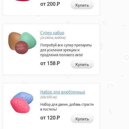
от 200
Р
Купить
Супер набор
(2х160мг, 4х80мг)
Попробуй все супер препараты
для усиления эрекции и
продления полового акта!
от 158
Р
Купить
Набор для влюбленных
(10х100 мг)
Набор для двоих, добавь страсти
в постель!
от 120
Р
Купить