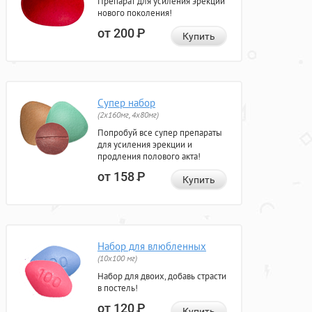
Препарат для усиления эрекции
нового поколения!
от 200
Р
Купить
Супер набор
(2х160мг, 4х80мг)
Попробуй все супер препараты
для усиления эрекции и
продления полового акта!
от 158
Р
Купить
Набор для влюбленных
(10х100 мг)
Набор для двоих, добавь страсти
в постель!
от 120
Р
Купить