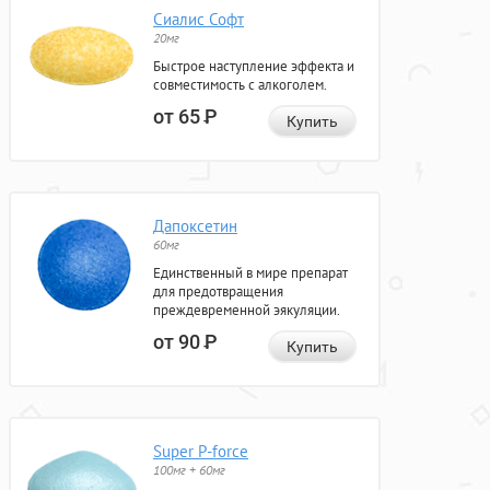
Сиалис Софт
20мг
Быстрое наступление эффекта и
совместимость с алкоголем.
от 65
Р
Купить
Дапоксетин
60мг
Единственный в мире препарат
для предотвращения
преждевременной эякуляции.
от 90
Р
Купить
Super P-force
100мг + 60мг