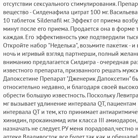
отсутствии сексуального стимулирования. Препа
вещество - Силденафила цитрат 100 мг. Васильева
10 таблеток Sildenafil мг. Эффект от приема возб
минут после его приема. Продается она в форме
каждая. Его эффективность уже подтвердили тыс
Откройте набор "Неделька", возьмите пакетик - и
ночь и игривый взгляд партнерши, полный желан
вниманию предлагается Силдигра - очередная р
известного препарата, призванного решать мужс
Дапоксетине Препарат "Дженерик Дапоксетин" б
относительно недавно, и благодаря своей высок
обрести большую известность. Поскольку Левитра
мг вызывает удлинение интервала QT, пациента
интервала QT и тем, кто принимает антиаритмиче
хинидин, прокаинамид или класса III амиодарон,
назначать не следует. РУ меня порадовал,честно 
аптеке Владивосток все будет так как и обещали!