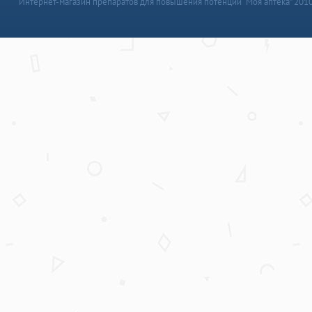
Интернет-магазин препаратов для повышения потенции “Моя аптека” 201