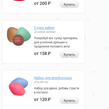
от 200
Р
Купить
Супер набор
(2х160мг, 4х80мг)
Попробуй все супер препараты
для усиления эрекции и
продления полового акта!
от 158
Р
Купить
Набор для влюбленных
(10х100 мг)
Набор для двоих, добавь страсти
в постель!
от 120
Р
Купить