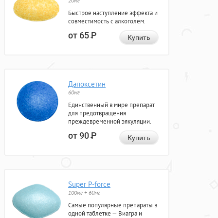
20мг
Быстрое наступление эффекта и
совместимость с алкоголем.
от 65
Р
Купить
Дапоксетин
60мг
Единственный в мире препарат
для предотвращения
преждевременной эякуляции.
от 90
Р
Купить
Super P-force
100мг + 60мг
Самые популярные препараты в
одной таблетке — Виагра и