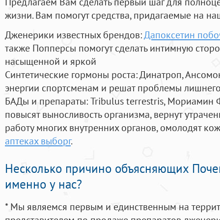
Предлагаем Вам сделать первый шаг для полноц
жизни. Вам помогут средства, придагаемые на на
Дженерики известных брендов:
Дапоксетин побо
также Попперсы помогут сделать интимную стор
насыщенной и яркой
Синтетические гормоны роста
: Динатроп, Ансомо
энергии спортсменам и решат проблемы лишнего
БАДы и препараты:
Tribulus terrestris, Мориамин
повысят выносливость организма, вернут утрачен
работу многих внутренних органов, омолодят кожу
аптеках выборг
.
Несколько причино объясняющих Поче
именно у нас?
* Мы являемся первым и единственным на терри
представителем по продаже препаратов дженер